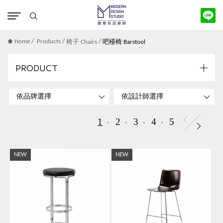
版權宣告
/
/
/
Home
Products
椅子 Chairs
吧檯椅 Barstool
PRODUCT
1
2
3
4
5
NEW
NEW