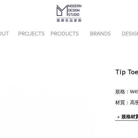
OUT
PROJECTS
PRODUCTS
BRANDS
DESIG
Tip To
規格：W45 x
材質：高
規格材