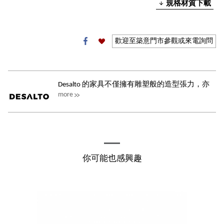
規格材質下載
歡迎至築意門市參觀或來電詢問
Desalto 的家具不僅擁有雕塑般的造型張力，亦
more
在日常使用中提供舒適與功能性。這份...
你可能也感興趣