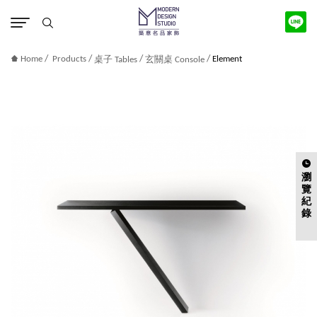
版權宣告
/
/
/
/
Home
Products
Element
桌子 Tables
玄關桌 Console
瀏
覽
紀
錄