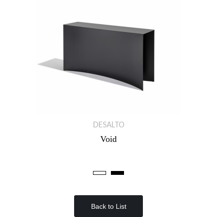
DESALTO
Void
Back to List