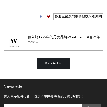
歡迎至築意門市參觀或來電詢問
創立於1955年的丹麥品牌Wendelbo，擁有70年
more
沙發製作工藝技術，以斯堪地那維...
Back to List
Newsletter
輸入電子郵件，即可收到不定時優惠資訊，歡迎訂閱！