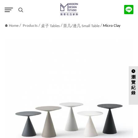
版權宣告
/
/
/
/
Home
Products
Micro Clay
桌子 Tables
茶几/邊几 Small Table
瀏
覽
紀
錄