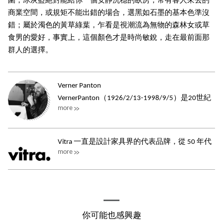
圍，冰灰藍絕對能給你一個安靜沉穩的臥房；常有客人來去的
商業空間，或規矩不能出錯的場合，選黑如石墨的基本色準沒
錯；屬於濁色的黃草綠葉，乍看是視潮流為無物的森林女或草
食男的愛好，事實上，這個顏色才是時尚敏銳，走在最前面那
群人的選擇。
Verner Panton
VernerPanton（1926/2/13-1998/9/5）是20世紀
more
丹麥家具與...
Vitra 一直是設計家具界的代表品牌，從 50 年代
more
至今，在工業設計發展脈絡裡，它...
你可能也感興趣