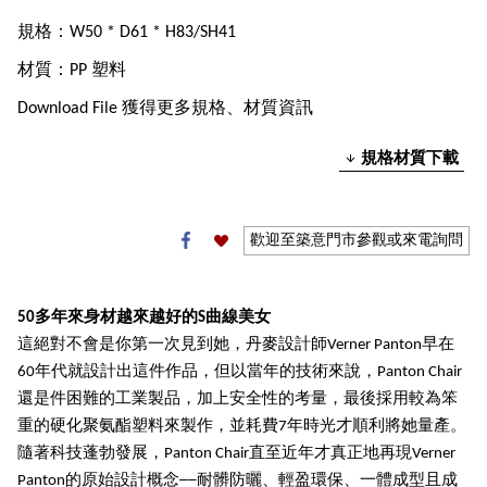
規格：W50 * D61 * H83/SH41
材質：PP 塑料
Download File 獲得更多規格、材質資訊
規格材質下載
歡迎至築意門市參觀或來電詢問
50多年來身材越來越好的S曲線美女
這絕對不會是你第一次見到她，丹麥設計師Verner Panton早在
60年代就設計出這件作品，但以當年的技術來說，Panton Chair
還是件困難的工業製品，加上安全性的考量，最後採用較為笨
重的硬化聚氨酯塑料來製作，並耗費7年時光才順利將她量產。
隨著科技蓬勃發展，Panton Chair直至近年才真正地再現Verner
Panton的原始設計概念──耐髒防曬、輕盈環保、一體成型且成