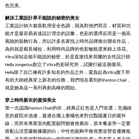
色完美。
解決工業設計界不能說的秘密的美女
工業設計師大都喜歡用安全色調，因為對他們而言，材質和功
能才是最容易表達設計理念的語彙，色彩的選擇反而是一個高
風險的裝飾行為，所以許多名家找上時尚品牌推出聯名作品，
為的就是截長補短，利用時尚品牌的色彩敏銳度來錦上添花。
Vitra深知這個不能說的秘密，於是直接找來荷蘭的女性設計師
Hella Jongerius創立了Vitra色彩研究所，試圖打破這個僵局。
Hella除了自己擁有許多知名的作品之外，還負起為Vitra旗下所
有的大師經典穿上新衣的任務，我們現在看到的Panton Chair，
就是她為這一系列再創高峰的開始。
穿上時尚新衣的資深美女
第一次認識Panton Chair的你，經典正紅色是入門首選；充滿綠
意的庭院水池邊，最適合擺上蜜橘色來對抗豔陽夏日的紫外
線；而所有專業室內配置顧問都會推薦你，原木餐桌旁一定要
搭配山頂雲霧般朦朧的白；中性色能夠平衡視覺並營造優雅氛