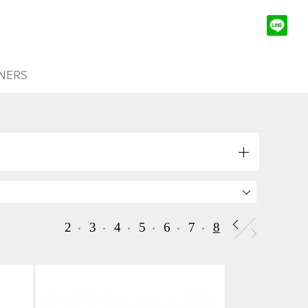
NERS
2
3
4
5
6
7
8