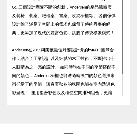
Co. 三個設計團隊不斷的創新，Andersen的產品範疇廣
及餐椅、餐桌、吧檯桌、書桌、收納櫥櫃等。 各個傢俱
設計除了滿足了空間上的需求也保留了傳統丹麥的經
典，更添加了現代的豐富色彩，跳脫了傳統樸素模式！
Andersen在2011與榮獲最佳丹麥設計獎的byKATO團隊合
作，結合了工業設計以及細膩的木工技術，不斷推出令
人眼睛為之一亮的設計。 如同時尚在不同的季節搭配不
同的顏色， Andersen櫥櫃也能透過轉換門的顏色選擇來
襯托當下的季節，讓春夏秋冬的氛圍也能在室內透過色
彩呈現！ 運用複合彩色以及櫃體空間排列組合，更讓
Andersen的努力受到北歐生活簡約但精彩細膩的實踐者
們的認同！